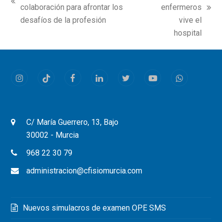
previous
colaboración para afrontar los
enfermeros
next
post:
desafíos de la profesión
vive el
post:
hospital
Instagram
Tiktok
Facebook
LinkedIn
Twitter
Youtube
Whatsapp
C/ María Guerrero, 13, Bajo
30002 - Murcia
968 22 30 79
administracion@cfisiomurcia.com
Nuevos simulacros de examen OPE SMS