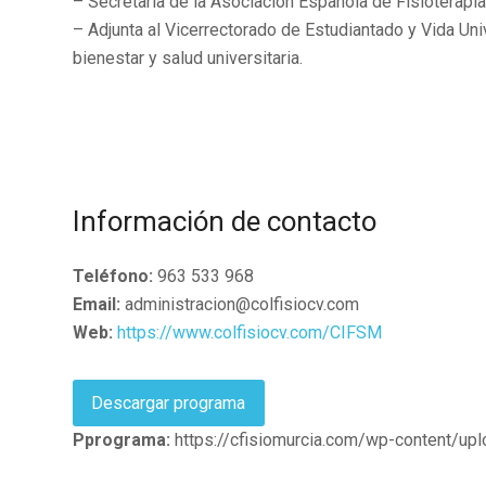
– Secretaria de la Asociación Española de Fisioterapi
– Adjunta al Vicerrectorado de Estudiantado y Vida Univ
bienestar y salud universitaria.
Información de contacto
Teléfono:
963 533 968
Email:
administracion@colfisiocv.com
Web:
https://www.colfisiocv.com/CIFSM
Descargar programa
Pprograma:
https://cfisiomurcia.com/wp-content/u