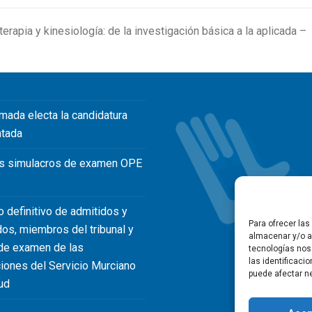
erapia y kinesiología: de la investigación básica a la aplicada –
mada electa la candidatura
ntada
s simulacros de examen OPE
o definitivo de admitidos y
Para ofrecer la
dos, miembros del tribunal y
almacenar y/o ac
de examen de las
tecnologías nos
las identificaci
iones del Servicio Murciano
puede afectar ne
ud