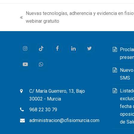
Nuevas tecnologías, adherencia y evidencia en fisiot
previous
webinar gratuito
post:
Procla
Instagram
Tiktok
Facebook
LinkedIn
Twitter
prese
Youtube
Whatsapp
Nuevo
SMS
Listad
C/ María Guerrero, 13, Bajo
exclui
30002 - Murcia
fecha 
968 22 30 79
oposic
administracion@cfisiomurcia.com
de Sal