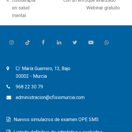
fisioterapia
con un enfoque avanzado –
previous
post:
en salud
Webinar gratuito
post:
mental
Instagram
Tiktok
Facebook
LinkedIn
Twitter
Youtube
Whatsapp
C/ María Guerrero, 13, Bajo
30002 - Murcia
968 22 30 79
administracion@cfisiomurcia.com
Nuevos simulacros de examen OPE SMS