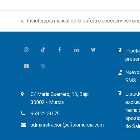
Fisioterapia manual de la esfera craneocervicomandi
previous
post:
Procla
Instagram
Tiktok
Facebook
LinkedIn
Twitter
prese
Youtube
Whatsapp
Nuevo
SMS
Listad
C/ María Guerrero, 13, Bajo
exclui
30002 - Murcia
fecha 
968 22 30 79
oposic
administracion@cfisiomurcia.com
de Sal