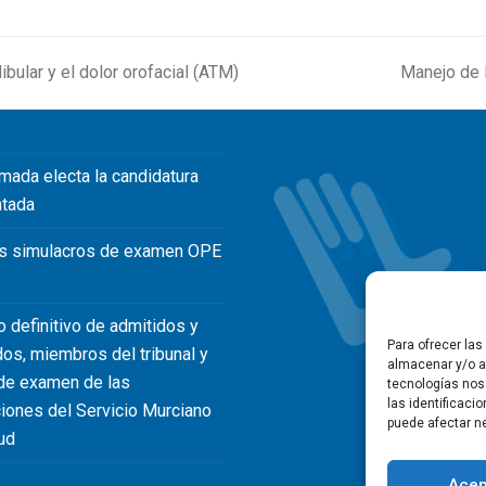
bular y el dolor orofacial (ATM)
Manejo de l
next
post:
mada electa la candidatura
ntada
s simulacros de examen OPE
o definitivo de admitidos y
Para ofrecer la
dos, miembros del tribunal y
almacenar y/o ac
de examen de las
tecnologías nos
las identificaci
iones del Servicio Murciano
puede afectar ne
ud
Acep