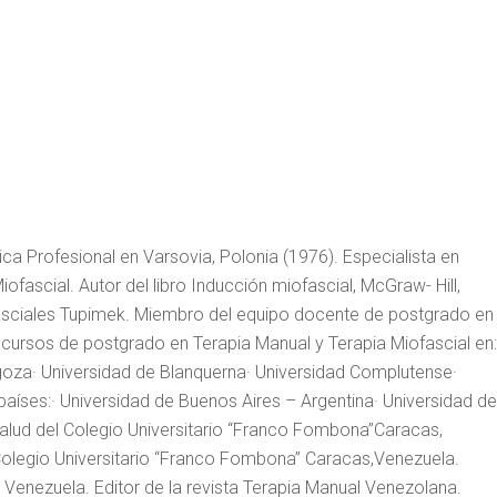
ca Profesional en Varsovia, Polonia (1976). Especialista en
fascial. Autor del libro Inducción miofascial, McGraw- Hill,
fasciales Tupimek. Miembro del equipo docente de postgrado en
s cursos de postgrado en Terapia Manual y Terapia Miofascial en
goza· Universidad de Blanquerna· Universidad Complutense·
países:· Universidad de Buenos Aires – Argentina· Universidad de
Salud del Colegio Universitario “Franco Fombona”Caracas,
Colegio Universitario “Franco Fombona” Caracas,Venezuela.
 Venezuela. Editor de la revista Terapia Manual Venezolana.