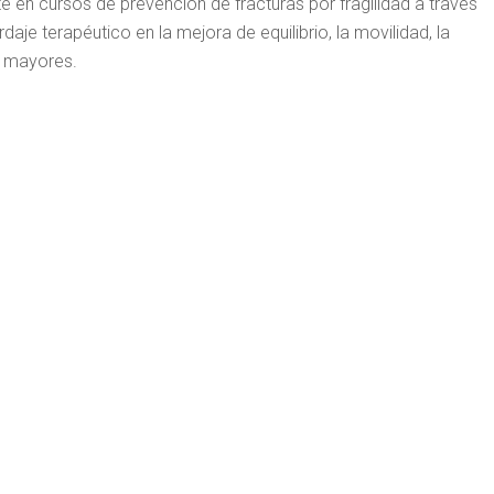
en cursos de prevención de fracturas por fragilidad a través
aje terapéutico en la mejora de equilibrio, la movilidad, la
s mayores.