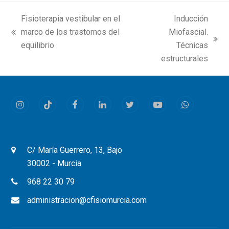
Fisioterapia vestibular en el
Inducción
marco de los trastornos del
Miofascial.
previous
next
equilibrio
Técnicas
post:
post:
estructurales
Instagram
Tiktok
Facebook
LinkedIn
Twitter
Youtube
Whatsapp
C/ María Guerrero, 13, Bajo
30002 - Murcia
968 22 30 79
administracion@cfisiomurcia.com