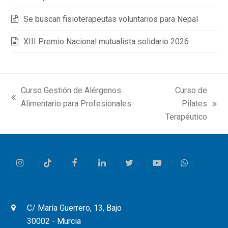
Se buscan fisioterapeutas voluntarios para Nepal
XIII Premio Nacional mutualista solidario 2026
Curso Gestión de Alérgenos
Curso de
previous
Alimentario para Profesionales
Pilates
next
post:
Terapéutico
post:
Instagram
Tiktok
Facebook
LinkedIn
Twitter
Youtube
Whatsapp
C/ María Guerrero, 13, Bajo
30002 - Murcia