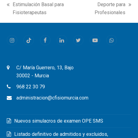
Estimulación Basal para
Deporte para
previous
next
Fisioterapeutas
Profesionales
post:
post:
Instagram
Tiktok
Facebook
LinkedIn
Twitter
Youtube
Whatsapp
C/ María Guerrero, 13, Bajo
30002 - Murcia
968 22 30 79
administracion@cfisiomurcia.com
Nuevos simulacros de examen OPE SMS
Listado definitivo de admitidos y excluidos,