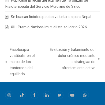
Publicada la fecha del examen de 16 plazas de
Fisioterapeuta del Servicio Murciano de Salud
Se buscan fisioterapeutas voluntarios para Nepal
XIII Premio Nacional mutualista solidario 2026
Fisioterapia
Evaluación y tratamiento del
vestibular en el
dolor crónico mediante
next
marco de los
estrategias de
previous
post:
trastornos del
afrontamiento activo
post:
equilibrio
Instagram
Tiktok
Facebook
LinkedIn
Twitter
Youtube
Whatsapp