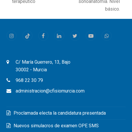
next
terapéutico
sonoanatomía. Nivel
post:
post:
básico.
Instagram
Tiktok
Facebook
LinkedIn
Twitter
Youtube
Whatsapp
C/ María Guerrero, 13, Bajo
30002 - Murcia
968 22 30 79
administracion@cfisiomurcia.com
Proclamada electa la candidatura presentada
Nuevos simulacros de examen OPE SMS