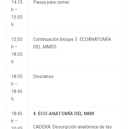
14:15
Pausa para comer.
h –
15:30
h
15:30
Continuación bloque 3. ECOÁNATOMÍA
h –
DEL MMSS.
18:30
h
18:30
Descanso.
h –
18:45
h
18:45
4. ECO-ANATOMÍA DEL MMII
h –
CADERA. Descripción anatómica de las
20:45