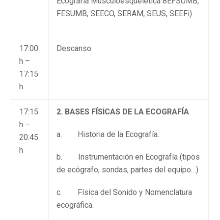
Ecografía Musculoesquelética 8EFSUMB,
FESUMB, SEECO, SERAM, SEUS, SEEFi)
17:00
Descanso.
h –
17:15
h
17:15
2. BASES FÍSICAS DE LA ECOGRAFÍA
h –
a. Historia de la Ecografía.
20:45
h
b. Instrumentación en Ecografía (tipos
de ecógrafo, sondas, partes del equipo…)
c. Física del Sonido y Nomenclatura
ecográfica.