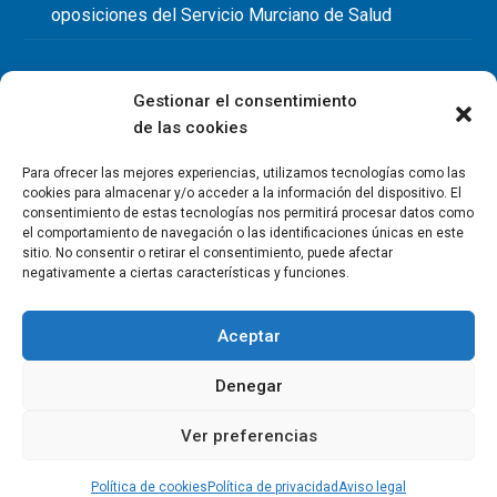
oposiciones del Servicio Murciano de Salud
Gestionar el consentimiento
de las cookies
Para ofrecer las mejores experiencias, utilizamos tecnologías como las
cookies para almacenar y/o acceder a la información del dispositivo. El
consentimiento de estas tecnologías nos permitirá procesar datos como
el comportamiento de navegación o las identificaciones únicas en este
sitio. No consentir o retirar el consentimiento, puede afectar
negativamente a ciertas características y funciones.
Aceptar
Denegar
Copyright Colegio Oficial de Fisioterapeutas de la Región de
Murcia 2026
Ver preferencias
Política de privacidad
Política de cookies
Aviso legal
Contacto
Política de cookies
Política de privacidad
Aviso legal