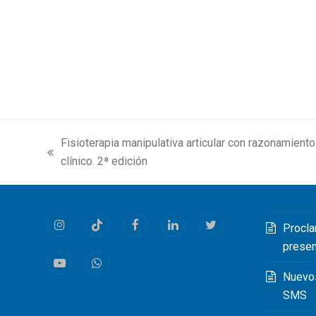
Fisioterapia manipulativa articular con razonamiento
previous
clínico. 2ª edición
post:
Procla
Instagram
Tiktok
Facebook
LinkedIn
Twitter
prese
Youtube
Whatsapp
Nuevo
SMS