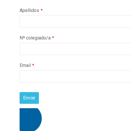
Apellidos
*
Nª colegiado/a
*
Email
*
Enviar
This
field
should