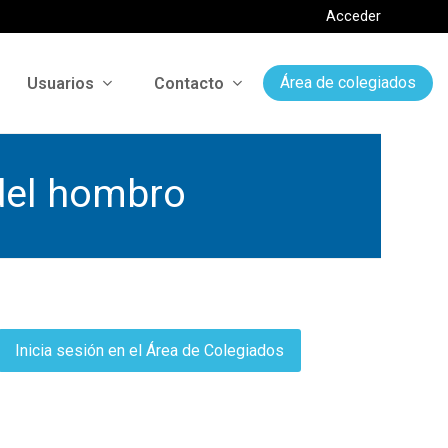
Acceder
Usuarios
Contacto
Área de colegiados
el hombro
Inicia sesión en el Área de Colegiados