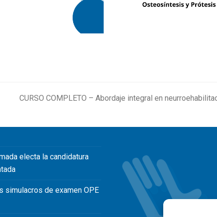
CURSO COMPLETO – Abordaje integral en neurroehabilitació
next
post:
mada electa la candidatura
ntada
s simulacros de examen OPE