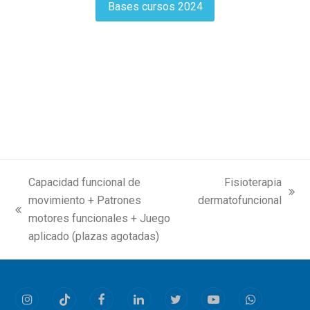
Bases cursos 2024
Capacidad funcional de
Fisioterapia
next
movimiento + Patrones
dermatofuncional
previous
post:
motores funcionales + Juego
post:
aplicado (plazas agotadas)
Instagram
Tiktok
Facebook
LinkedIn
Twitter
Youtube
Whatsapp