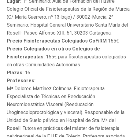
Lugar:
1º Seminario: Aula de Formación del Ilustre
Colegio Oficial de Fisioterapeutas de la Región de Murcia
(C/ María Guerrero, nº 13-bajo) / 30002-Murcia. 2º
Seminario: Hospital General Universitario Santa María del
Rosell- Paseo Alfonso XIII, 61, 30203 Cartagena.
Precio Fisioterapeutas Colegiados CoFiRM
165€
Precio Colegiados en otros Colegios de
Fisioterapeutas:
165€ para fisioterapeutas colegiados
en otras Comunidades Autónomas
Plazas:
16
Profesores:
Mª Dolores Martínez Colmena. Fisioterapeuta.
Especialista de Técnicas en Reeducación
Neuromioestática Visceral (Reeducación
Uroginecoloproctológica y visceral). Responsable de la
Unidad de Suelo pélvico en Hospital de Sta. Mª del
Rosell. Tutora en prácticas del máster de fisioterapia
pelviperineal de la E.U.F. de Toledo. Profesora asociada