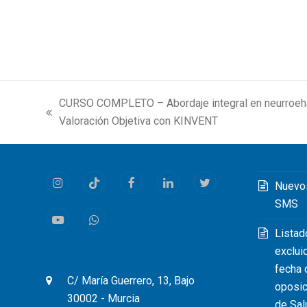
CURSO COMPLETO – Abordaje integral en neurroehabi
previous
Valoración Objetiva con KINVENT
post:
Nuevo
Instagram
Tiktok
Facebook
LinkedIn
Twitter
SMS
Youtube
Whatsapp
Listad
exclui
fecha 
C/ María Guerrero, 13, Bajo
oposic
30002 - Murcia
de Sal