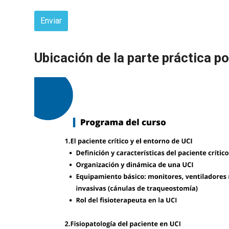
Enviar
This
Ubicación de la parte práctica po
field
should
be
left
blank