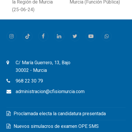
la Región de Murcia
Murcia (Función Pública)
(25-06-24)
Instagram
Tiktok
Facebook
LinkedIn
Twitter
Youtube
Whatsapp
C/ María Guerrero, 13, Bajo
30002 - Murcia
968 22 30 79
administracion@cfisiomurcia.com
Proclamada electa la candidatura presentada
Nuevos simulacros de examen OPE SMS