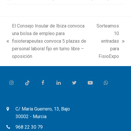
El Consejo Insular de Ibiza convoca
Sorteamos
una bolsa de empleo para
10
fisioterapeutas convoca 5 plazas de
entradas
previous
next
personal laboral fijo en turno libre –
para
post:
post:
oposición
FisioExpo
Instagram
Tiktok
Facebook
LinkedIn
Twitter
Youtube
Whatsapp
C/ María Guerrero, 13, Bajo
30002 - Murcia
968 22 30 79