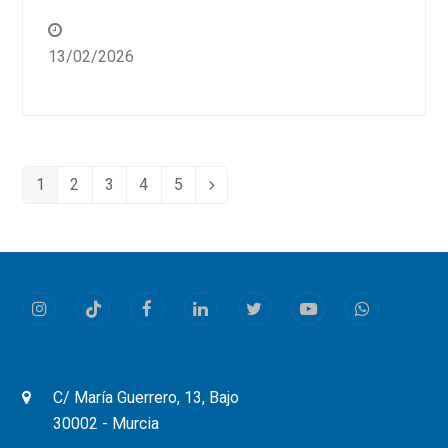
13/02/2026
1
2
3
4
5
Page
Page
Page
Page
Page
Siguiente
Instagram
Tiktok
Facebook
LinkedIn
Twitter
Youtube
Whatsapp
C/ María Guerrero, 13, Bajo
30002 - Murcia