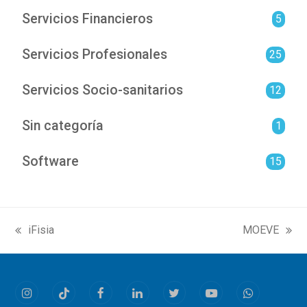
Servicios Financieros
5
Servicios Profesionales
25
Servicios Socio-sanitarios
12
Sin categoría
1
Software
15
iFisia
MOEVE
previous
next
post:
post:
Instagram
Tiktok
Facebook
LinkedIn
Twitter
Youtube
Whatsapp