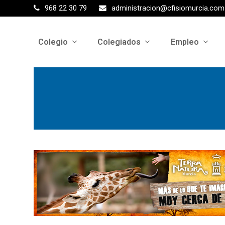
968 22 30 79
administracion@cfisiomurcia.com
Colegio
Colegiados
Empleo