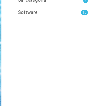
Sin categoría
1
Software
15