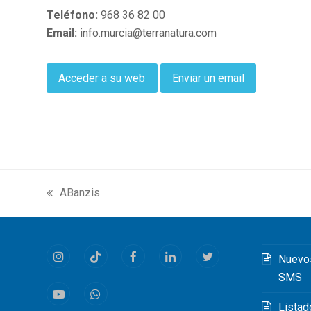
Teléfono:
968 36 82 00
Email:
info.murcia@terranatura.com
Acceder a su web
Enviar un email
ABanzis
previous
post:
Nuevo
Instagram
Tiktok
Facebook
LinkedIn
Twitter
SMS
Youtube
Whatsapp
Listad