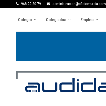
968 22 30 79
administracion@cfisiomurcia.com
Colegio
Colegiados
Empleo