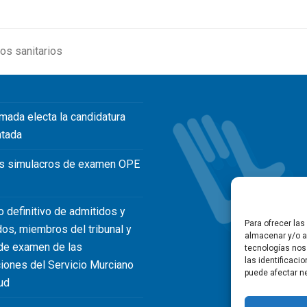
os sanitarios
mada electa la candidatura
ntada
s simulacros de examen OPE
o definitivo de admitidos y
Para ofrecer la
dos, miembros del tribunal y
almacenar y/o ac
de examen de las
tecnologías nos
las identificaci
iones del Servicio Murciano
puede afectar ne
ud