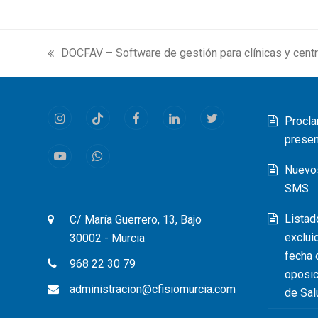
DOCFAV – Software de gestión para clínicas y centr
previous
post:
Procla
Instagram
Tiktok
Facebook
LinkedIn
Twitter
prese
Youtube
Whatsapp
Nuevo
SMS
Listad
C/ María Guerrero, 13, Bajo
exclui
30002 - Murcia
fecha 
968 22 30 79
oposic
administracion@cfisiomurcia.com
de Sal