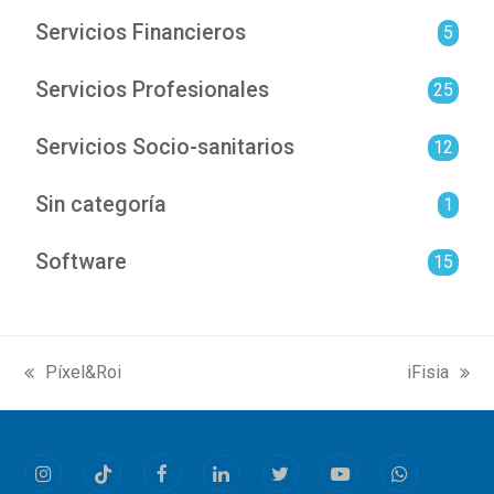
Servicios Financieros
5
Servicios Profesionales
25
Servicios Socio-sanitarios
12
Sin categoría
1
Software
15
Píxel&Roi
iFisia
previous
next
post:
post:
Instagram
Tiktok
Facebook
LinkedIn
Twitter
Youtube
Whatsapp