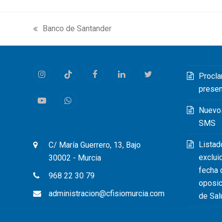
Banco de Santander
previous
post:
Procla
Instagram
Tiktok
Facebook
LinkedIn
Twitter
prese
Youtube
Whatsapp
Nuevo
SMS
Listad
C/ María Guerrero, 13, Bajo
exclui
30002 - Murcia
fecha 
968 22 30 79
oposic
administracion@cfisiomurcia.com
de Sal