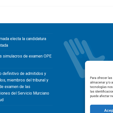
mada electa la candidatura
ntada
s simulacros de examen OPE
o definitivo de admitidos y
Para ofrecer la
dos, miembros del tribunal y
almacenar y/o ac
de examen de las
tecnologías nos
las identificaci
iones del Servicio Murciano
puede afectar ne
ud
Acep