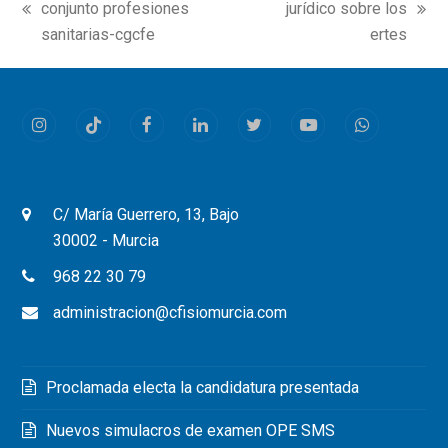
conjunto profesiones
jurídico sobre los
previous
next
sanitarias-cgcfe
ertes
post:
post:
Instagram
Tiktok
Facebook
LinkedIn
Twitter
Youtube
Whatsapp
C/ María Guerrero, 13, Bajo
30002 - Murcia
968 22 30 79
administracion@cfisiomurcia.com
Proclamada electa la candidatura presentada
Nuevos simulacros de examen OPE SMS