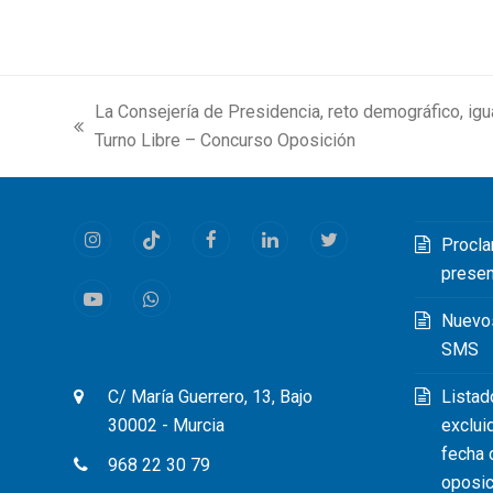
La Consejería de Presidencia, reto demográfico, igu
previous
Turno Libre – Concurso Oposición
post:
Procla
Instagram
Tiktok
Facebook
LinkedIn
Twitter
prese
Youtube
Whatsapp
Nuevo
SMS
Listad
C/ María Guerrero, 13, Bajo
exclui
30002 - Murcia
fecha 
968 22 30 79
oposic