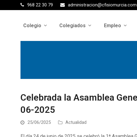
968 22 30 79
administracion@cfisiomurcia.com
Colegio
Colegiados
Empleo
Celebrada la Asamblea Gener
06-2025
25/06/2025
Actualidad
El día 24 de junio de 2025 se celebró la 1ª Asamblea G