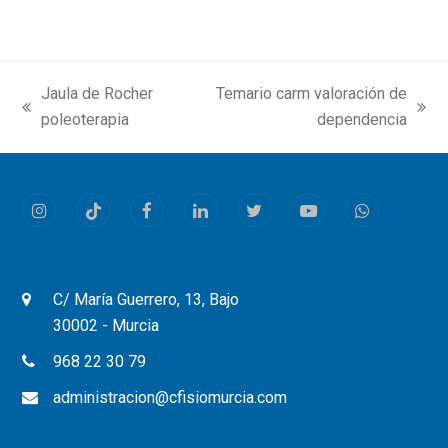
Jaula de Rocher
Temario carm valoración de
previous
next
poleoterapia
dependencia
post:
post:
Instagram
Tiktok
Facebook
LinkedIn
Twitter
Youtube
Whatsapp
C/ María Guerrero, 13, Bajo
30002 - Murcia
968 22 30 79
administracion@cfisiomurcia.com