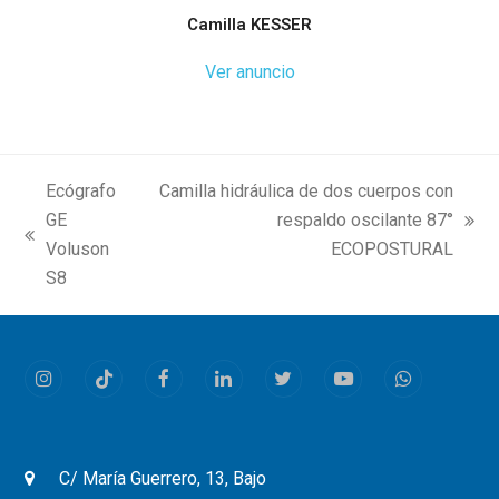
Camilla KESSER
Ver anuncio
Ecógrafo
Camilla hidráulica de dos cuerpos con
GE
respaldo oscilante 87°
next
previous
Voluson
ECOPOSTURAL
post:
post:
S8
Instagram
Tiktok
Facebook
LinkedIn
Twitter
Youtube
Whatsapp
C/ María Guerrero, 13, Bajo