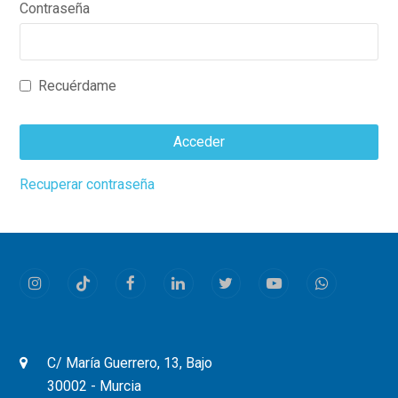
Contraseña
Recuérdame
Acceder
This
Recuperar contraseña
field
should
be
left
Instagram
Tiktok
Facebook
LinkedIn
Twitter
Youtube
Whatsapp
blank
C/ María Guerrero, 13, Bajo
30002 - Murcia