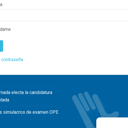
ña
rdame
 contraseña
mada electa la candidatura
ntada
s simulacros de examen OPE