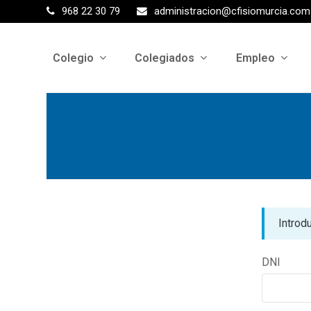
968 22 30 79
administracion@cfisiomurcia.com
Colegio
Colegiados
Empleo
Introd
DNI