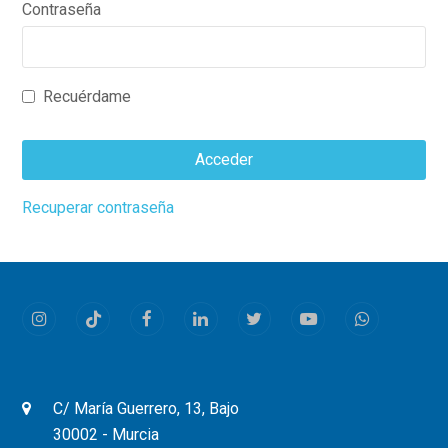
Contraseña
Recuérdame
Acceder
This
Recuperar contraseña
field
should
be
left
Instagram
Tiktok
Facebook
LinkedIn
Twitter
Youtube
Whatsapp
blank
C/ María Guerrero, 13, Bajo
30002 - Murcia