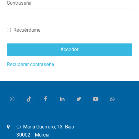
Contraseña
Recuérdame
Acceder
This
Recuperar contraseña
field
should
be
left
Instagram
Tiktok
Facebook
LinkedIn
Twitter
Youtube
Whatsapp
blank
C/ María Guerrero, 13, Bajo
30002 - Murcia