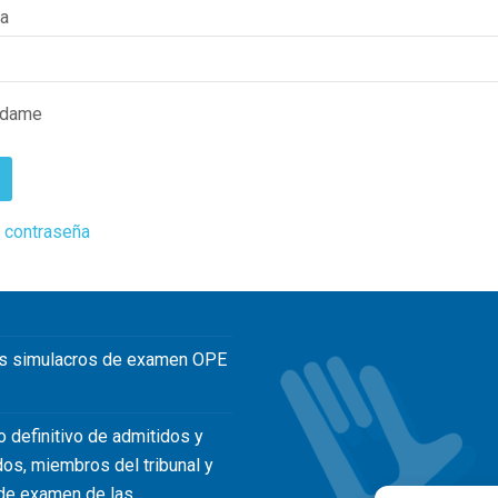
ña
rdame
 contraseña
s simulacros de examen OPE
o definitivo de admitidos y
dos, miembros del tribunal y
de examen de las