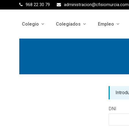
968 22 30 79
administracion@cfisiomurcia.com
Colegio
Colegiados
Empleo
Introd
DNI