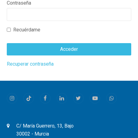
Contraseña
Recuérdame
Acceder
This
Recuperar contraseña
field
should
be
left
Instagram
Tiktok
Facebook
LinkedIn
Twitter
Youtube
Whatsapp
blank
C/ María Guerrero, 13, Bajo
30002 - Murcia