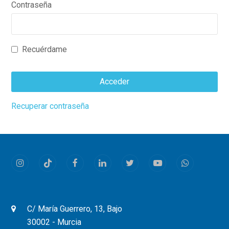
Contraseña
Recuérdame
Acceder
This
Recuperar contraseña
field
should
be
left
Instagram
Tiktok
Facebook
LinkedIn
Twitter
Youtube
Whatsapp
blank
C/ María Guerrero, 13, Bajo
30002 - Murcia