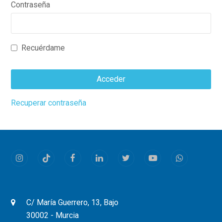
Contraseña
Recuérdame
Acceder
This
Recuperar contraseña
field
should
be
left
Instagram
Tiktok
Facebook
LinkedIn
Twitter
Youtube
Whatsapp
blank
C/ María Guerrero, 13, Bajo
30002 - Murcia