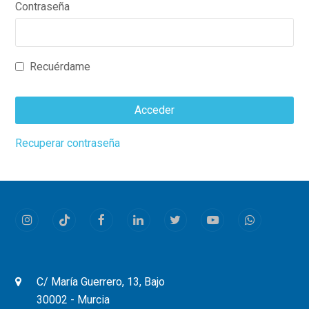
Contraseña
Recuérdame
Acceder
This
Recuperar contraseña
field
should
be
left
Instagram
Tiktok
Facebook
LinkedIn
Twitter
Youtube
Whatsapp
blank
C/ María Guerrero, 13, Bajo
30002 - Murcia