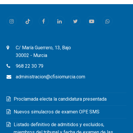
Instagram
Tiktok
Facebook
LinkedIn
Twitter
Youtube
Whatsapp
C/ María Guerrero, 13, Bajo
30002 - Murcia
968 22 30 79
administracion@cfisiomurcia.com
Proclamada electa la candidatura presentada
Nuevos simulacros de examen OPE SMS
Listado definitivo de admitidos y excluidos,
miembros del tribunal y fecha de examen de las