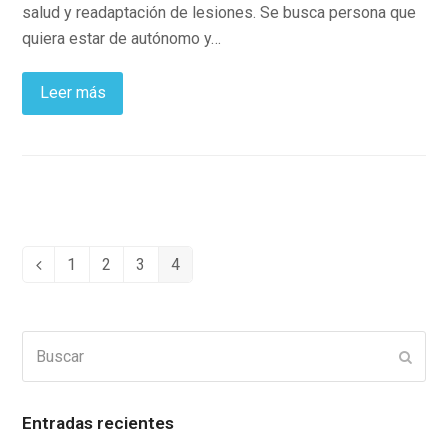
salud y readaptación de lesiones. Se busca persona que
quiera estar de autónomo y…
Leer más
1
2
3
4
Anterior
Page
Page
Page
Page
Buscar
Enviar
Entradas recientes