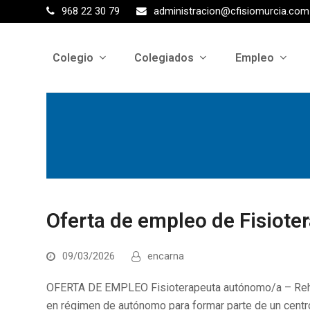
968 22 30 79
administracion@cfisiomurcia.com
Colegio
Colegiados
Empleo
Oferta de empleo de Fisiote
09/03/2026
encarna
OFERTA DE EMPLEO Fisioterapeuta autónomo/a – Rehab 
en régimen de autónomo para formar parte de un centro