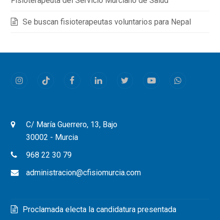
Fisioterapeuta del Servicio Murciano de Salud
Se buscan fisioterapeutas voluntarios para Nepal
Instagram
Tiktok
Facebook
LinkedIn
Twitter
Youtube
Whatsapp
C/ María Guerrero, 13, Bajo
30002 - Murcia
968 22 30 79
administracion@cfisiomurcia.com
Proclamada electa la candidatura presentada