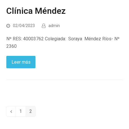
Clínica Méndez
02/04/2023
admin
Nº RES: 40003762 Colegiada: Soraya Méndez Ríos- Nº
2360
Leer más
1
2
Anterior
Page
Page