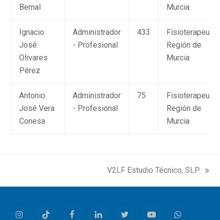
Bernal
Murcia
Ignacio
Administrador
433
Fisioterapeuta
José
- Profesional
Región de
Olivares
Murcia
Pérez
Antonio
Administrador
75
Fisioterapeuta
José Vera
- Profesional
Región de
Conesa
Murcia
V2LF Estudio Técnico, SLP
next
post:
Instagram
Tiktok
Facebook
LinkedIn
Twitter
Youtube
Whatsapp