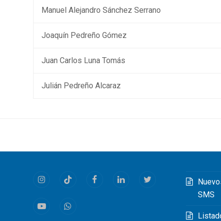
Manuel Alejandro Sánchez Serrano
Joaquín Pedreño Gómez
Juan Carlos Luna Tomás
Julián Pedreño Alcaraz
Nuevo
Instagram
Tiktok
Facebook
LinkedIn
Twitter
SMS
Youtube
Whatsapp
Listad