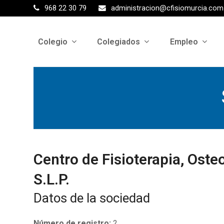
968 22 30 79
administracion@cfisiomurcia.com
Colegio
Colegiados
Empleo
Centro de Fisioterapia, Oste
S.L.P.
Datos de la sociedad
Número de registro:
2