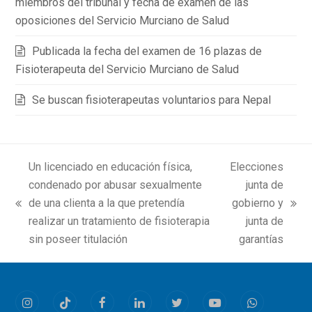
miembros del tribunal y fecha de examen de las
oposiciones del Servicio Murciano de Salud
Publicada la fecha del examen de 16 plazas de
Fisioterapeuta del Servicio Murciano de Salud
Se buscan fisioterapeutas voluntarios para Nepal
Un licenciado en educación física,
Elecciones
condenado por abusar sexualmente
junta de
de una clienta a la que pretendía
gobierno y
previous
next
realizar un tratamiento de fisioterapia
junta de
post:
post:
sin poseer titulación
garantías
Instagram
Tiktok
Facebook
LinkedIn
Twitter
Youtube
Whatsapp