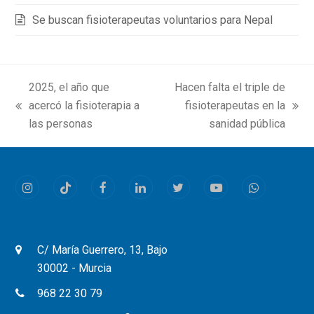
Se buscan fisioterapeutas voluntarios para Nepal
2025, el año que
Hacen falta el triple de
acercó la fisioterapia a
fisioterapeutas en la
previous
next
las personas
sanidad pública
post:
post:
Instagram
Tiktok
Facebook
LinkedIn
Twitter
Youtube
Whatsapp
C/ María Guerrero, 13, Bajo
30002 - Murcia
968 22 30 79