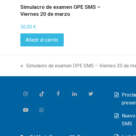
Simulacro de examen OPE SMS –
Viernes 20 de marzo
30,00
€
Añadir al carrito
Simulacro de examen OPE SMS – Viernes 20 de m
previous
post:
Procla
Instagram
Tiktok
Facebook
LinkedIn
Twitter
prese
Youtube
Whatsapp
Nuevo
SMS