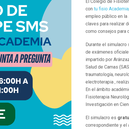
El Colegio de Fisiote
con
tu fisio Academia
empleo público en la 
claves para realizar 
como consejos para qu
Durante el simulacro
de exámenes oficiale
impartido por Aránzaz
Salud de Camas (SAS)
traumatología, neurol
electroterapia , real
En el ámbito académic
Fisioterapia Neurológ
Investigación en Cien
El simulacro es
gratu
correspondiente y el