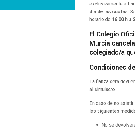
exclusivamente a
fis
día de las cuotas
. S
horario de
16:00 h a 
El Colegio Ofic
Murcia cancelar
colegiado/a que
Condiciones de 
La fianza será devuel
al simulacro.
En caso de no asistir 
las siguientes medid
No se devolverá 