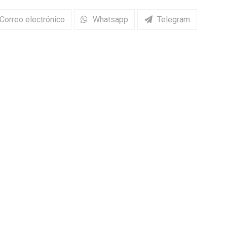
22/03/2026
cantidad
Correo electrónico
Whatsapp
Telegram