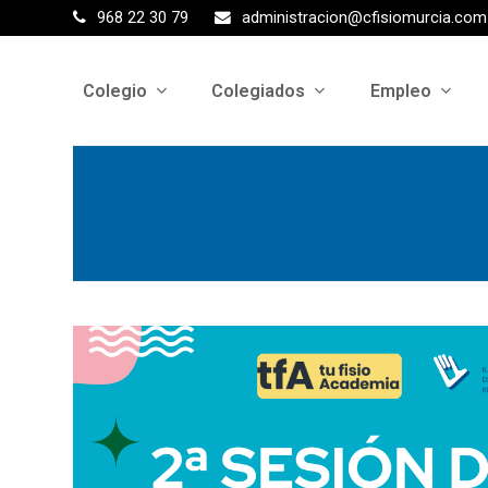
968 22 30 79
administracion@cfisiomurcia.com
Colegio
Colegiados
Empleo