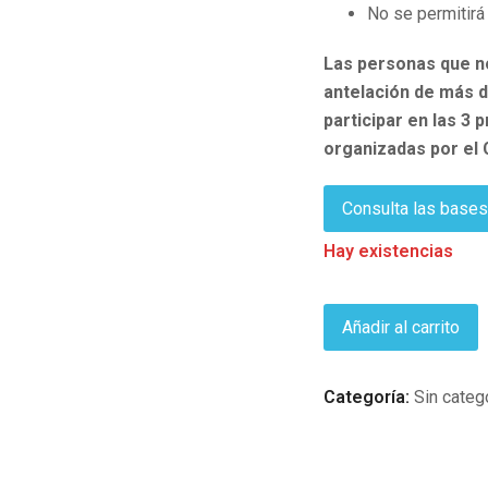
No se permitirá 
Las personas que no
antelación de más d
participar en las 3
organizadas por el
Consulta las bases
Hay existencias
2º
Simulacro
Añadir al carrito
de
examen
Categoría:
Sin categ
OPE
SMS
-