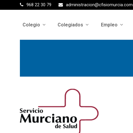
968 22 30 79
administracion@cfisiomurcia.com
Colegio
Colegiados
Empleo