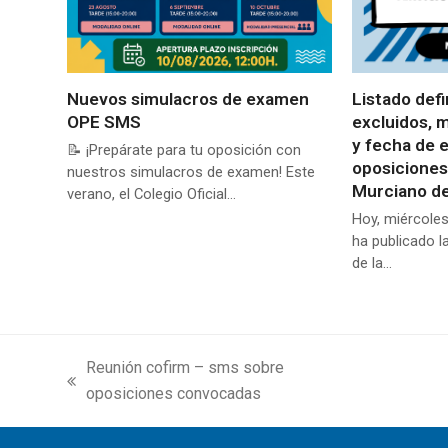
Nuevos simulacros de examen
Listado defi
OPE SMS
excluidos, 
y fecha de 
📝 ¡Prepárate para tu oposición con
oposiciones
nuestros simulacros de examen! Este
Murciano de
verano, el Colegio Oficial…
Hoy, miércoles
ha publicado l
de la…
Reunión cofirm – sms sobre
previous
next
oposiciones convocadas
post:
post: