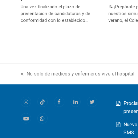
Una vez finalizado el plazo de
📝 ¡Prepárate 
presentación de candidaturas y de
nuestros simu
conformidad con lo establecido…
verano, el Cole
No solo de médicos y enfermeros vive el hospital
previous
post:
Procla
Instagram
Tiktok
Facebook
LinkedIn
Twitter
prese
Youtube
Whatsapp
Nuevo
SMS