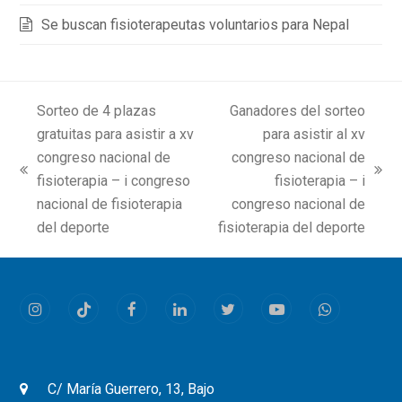
Se buscan fisioterapeutas voluntarios para Nepal
Sorteo de 4 plazas
Ganadores del sorteo
gratuitas para asistir a xv
para asistir al xv
congreso nacional de
congreso nacional de
previous
next
fisioterapia – i congreso
fisioterapia – i
post:
post:
nacional de fisioterapia
congreso nacional de
del deporte
fisioterapia del deporte
Instagram
Tiktok
Facebook
LinkedIn
Twitter
Youtube
Whatsapp
C/ María Guerrero, 13, Bajo