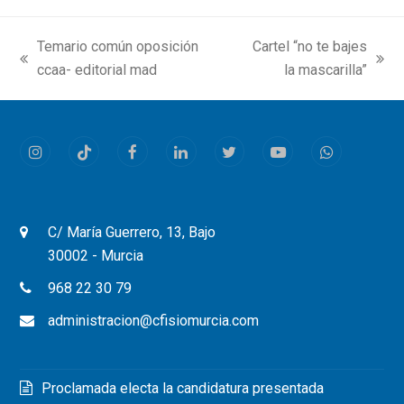
Temario común oposición
Cartel “no te bajes
previous
next
ccaa- editorial mad
la mascarilla”
post:
post:
Instagram
Tiktok
Facebook
LinkedIn
Twitter
Youtube
Whatsapp
C/ María Guerrero, 13, Bajo
30002 - Murcia
968 22 30 79
administracion@cfisiomurcia.com
Proclamada electa la candidatura presentada