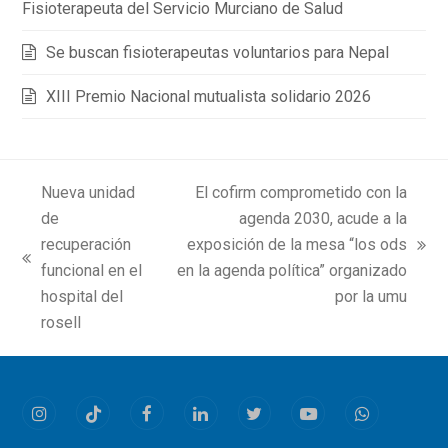
Fisioterapeuta del Servicio Murciano de Salud
Se buscan fisioterapeutas voluntarios para Nepal
XIII Premio Nacional mutualista solidario 2026
Nueva unidad
El cofirm comprometido con la
de
agenda 2030, acude a la
recuperación
exposición de la mesa “los ods
next
previous
funcional en el
en la agenda política” organizado
post:
post:
hospital del
por la umu
rosell
Instagram
Tiktok
Facebook
LinkedIn
Twitter
Youtube
Whatsapp