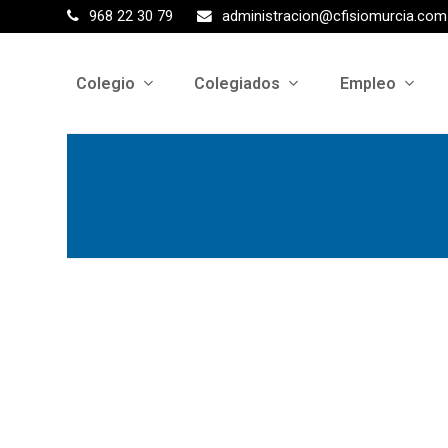
968 22 30 79
administracion@cfisiomurcia.com
Colegio
Colegiados
Empleo