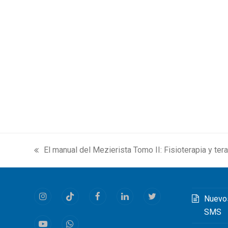
El manual del Mezierista Tomo II: Fisioterapia y te
previous
post:
Nuevo
Instagram
Tiktok
Facebook
LinkedIn
Twitter
SMS
Youtube
Whatsapp